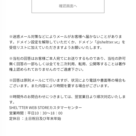
※
迷惑メール対策などによりメールがお客様へ届かないことがありま
す。ドメイン設定を解除していただくか、ドメイン「@sheltter.vc」を
受信リストに加えていただきますようお願いいたします。
※
当社の回答はお客様ご本人宛てにお送りするものであり、当社の許可
無く回答の一部もしくは全てを二次利用、転用、公開等することは著作
権上認められておりませんのでご遠慮下さい。
※
回答は原則メールにて行いますが、状況により電話や書面等の場合も
ございます。また内容により時間を要する場合がございます。
※
時間外のお問合わせにつきましては、翌営業日より順次対応いたしま
す。
SHEL'TTER WEB STOREカスタマーセンター
営業時間：平日10：30～18：00
定休日 ：土日祝日及び年末年始