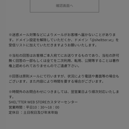
※
迷惑メール対策などによりメールがお客様へ届かないことがありま
す。ドメイン設定を解除していただくか、ドメイン「@sheltter.vc」を
受信リストに加えていただきますようお願いいたします。
※
当社の回答はお客様ご本人宛てにお送りするものであり、当社の許可
無く回答の一部もしくは全てを二次利用、転用、公開等することは著作
権上認められておりませんのでご遠慮下さい。
※
回答は原則メールにて行いますが、状況により電話や書面等の場合も
ございます。また内容により時間を要する場合がございます。
※
時間外のお問合わせにつきましては、翌営業日より順次対応いたしま
す。
SHEL'TTER WEB STOREカスタマーセンター
営業時間：平日10：30～18：00
定休日 ：土日祝日及び年末年始