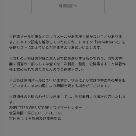
※
迷惑メール対策などによりメールがお客様へ届かないことがありま
す。ドメイン設定を解除していただくか、ドメイン「@sheltter.vc」を
受信リストに加えていただきますようお願いいたします。
※
当社の回答はお客様ご本人宛てにお送りするものであり、当社の許可
無く回答の一部もしくは全てを二次利用、転用、公開等することは著作
権上認められておりませんのでご遠慮下さい。
※
回答は原則メールにて行いますが、状況により電話や書面等の場合も
ございます。また内容により時間を要する場合がございます。
※
時間外のお問合わせにつきましては、翌営業日より順次対応いたしま
す。
SHEL'TTER WEB STOREカスタマーセンター
営業時間：平日10：30～18：00
定休日 ：土日祝日及び年末年始