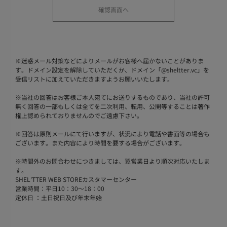
※
迷惑メール対策などによりメールがお客様へ届かないことがありま
す。ドメイン設定を解除していただくか、ドメイン「@sheltter.vc」を
受信リストに加えていただきますようお願いいたします。
※
当社の回答はお客様ご本人宛てにお送りするものであり、当社の許可
無く回答の一部もしくは全てを二次利用、転用、公開等することは著作
権上認められておりませんのでご遠慮下さい。
※
回答は原則メールにて行いますが、状況により電話や書面等の場合も
ございます。また内容により時間を要する場合がございます。
※
時間外のお問合わせにつきましては、翌営業日より順次対応いたしま
す。
SHEL'TTER WEB STOREカスタマーセンター
営業時間：平日10：30～18：00
定休日 ：土日祝日及び年末年始