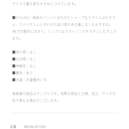
サイズで着丈差を大きめにつけています。
■STYLING：細身のパンツと合わせたシャープなスタイルはもちろ
ん、ワイドボトムと合わせた抜け感のある着こなしもおすすめ。
1枚で印象的に決まり、シンプルなスタイリングをモダンに引き上げ
ます。
■透け感：なし
■光沢感：なし
■伸縮性：なし
■裏地：あり
■洗濯：洗濯機洗い可
※画像の商品はサンプルです。実際の商品と仕様、加工、サイズが
若干異なる場合がございます。
品番
460JAL30-0301