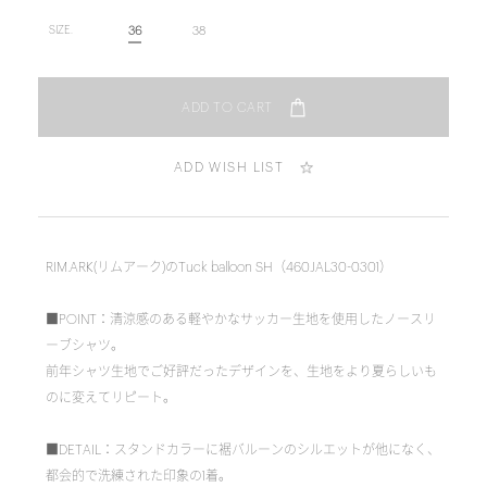
36
38
SIZE.
ADD WISH LIST
RIM.ARK(リムアーク)のTuck balloon SH（460JAL30-0301）
■POINT：清涼感のある軽やかなサッカー生地を使用したノースリ
ーブシャツ。
前年シャツ生地でご好評だったデザインを、生地をより夏らしいも
のに変えてリピート。
■DETAIL：スタンドカラーに裾バルーンのシルエットが他になく、
都会的で洗練された印象の1着。