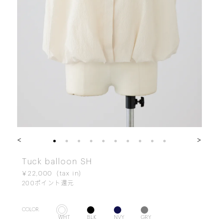
<
>
Tuck balloon SH
￥22,000
200
ポイント還元
COLOR.
WHT
BLK
NVY
GRY