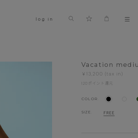
log in
Vacation medi
￥13,200
120
ポイント還元
COLOR.
SIZE.
FREE