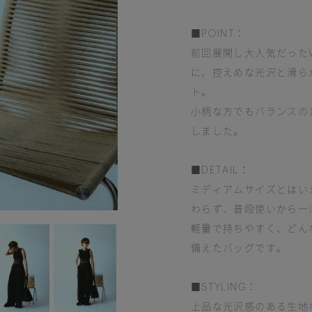
■POINT：
前回展開し大人気だったVac
に、控えめな光沢と滑ら
ト。
小柄な方でもバランスの
しました。
■DETAIL：
ミディアムサイズとはい
わらず、普段使いから一
軽量で持ちやすく、どん
備えたバッグです。
■STYLING：
上品な光沢感のある生地