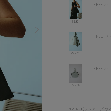
FREE
×
BLK
FREE
WHT
FREE
×
L/GRN
RIM.ARK(リムアーク)のVaca