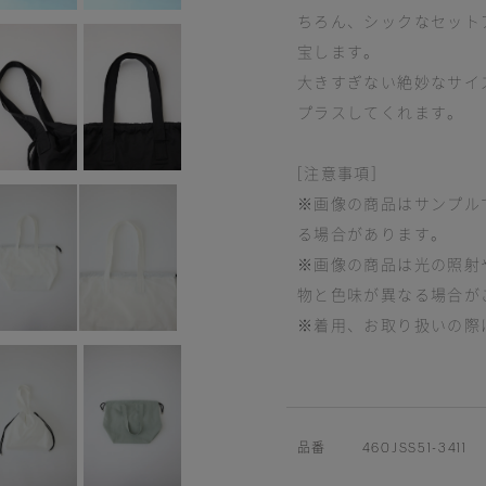
ちろん、シックなセット
宝します。
大きすぎない絶妙なサイ
プラスしてくれます。
[注意事項]
※画像の商品はサンプル
る場合があります。
※画像の商品は光の照射
物と色味が異なる場合が
※着用、お取り扱いの際
品番
460JSS51-3411