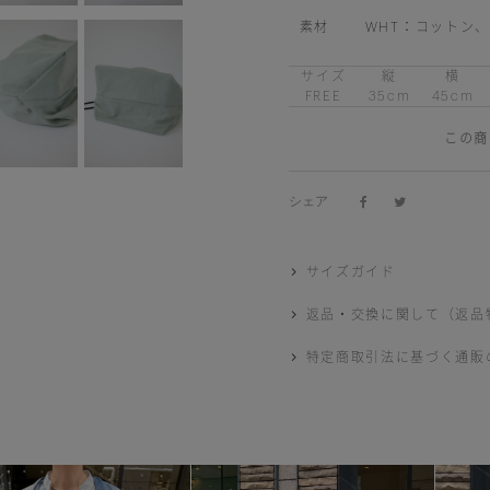
素材
WHT：コットン、
サイズ
縦
横
FREE
35cm
45cm
この商
シェア
サイズガイド
返品・交換に関して（返品
特定商取引法に基づく通販