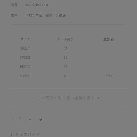
品番
460JAN50-0911
素材
甲材：牛革、底材：合成底
サイズ
ヒール高さ
重量(ｇ)
36(22.5)
3.1
37(23.5)
3.2
38(24.5)
3.3
39(25.5)
3.4
992
この商品の取り扱い店舗を探す
シェア
サイズガイド