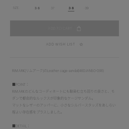
３６
37
３８
39
SIZE.
ADD WISH LIST
RIM.ARK(リムアーク)のLeather cage sandal(460JAN50-0911)
■POINT：
RIM.ARKのどんなコーディネートにも馴染む立ち回りの良さと、モ
ダンで都会的なルックスが印象的なケージサンダル。
マットなレザーのアッパーに、小さなシルバースタッズをあしらい
程よい存在感をプラスしました。
■DETAIL：