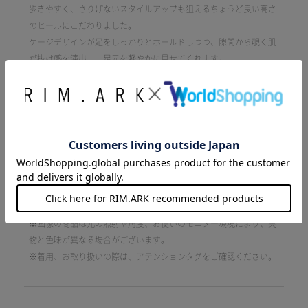
歩きやすく、さりげないスタイルアップも狙えるちょうど良い高さ
のヒールにこだわりました。
ケージデザインが足をしっかりとホールドしつつ、隙間から覗く肌
が抜け感を演出し、足元を軽やかに見せてくれます。
■STYLING：
露出少なめのサンダルで、春先から秋口まで長く楽しめます。
モードなスラックスにはもちろん、甘さを抑えたマキシワンピース
の引き締め役としても重宝する1足です。
[注意事項]
※画像の商品はサンプルです。実際の商品と仕様、加工が若干異な
る場合があります。
※画像の商品は光の照射や角度、お使いのモニター環境により、実
物と色味が異なる場合がございます。
※着用、お取り扱いの際は、アテンションタグをご確認ください。