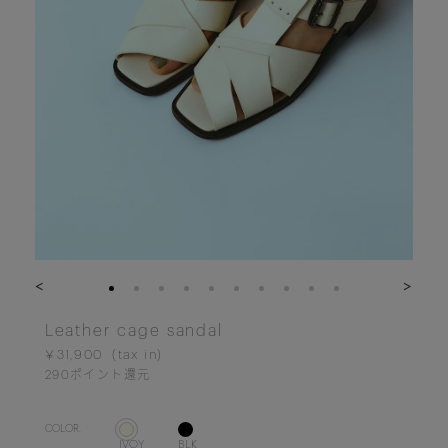
<
>
Leather cage sandal
￥31,900
290
ポイント還元
COLOR.
IVOY
BLK