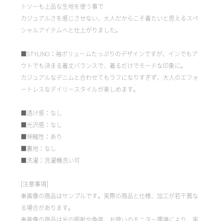
トソーも上品な生地を使う事で
カジュアルさを感じさせない、大人だからこそ着たいと思えるスペ
シャルアイテムへと仕上がりました。
■STYLING：袖ボリュームたっぷりのデザインですが、インでもア
ウトでも決まる着丈バランスで、着るだけでモードな印象に。
カジュアルなデニムと合わせてもラフになりすぎず、大人のエフォ
ートレスなデイリースタイルが楽しめます。
■透け感：なし
■光沢感：なし
■伸縮性：あり
■裏地：なし
■洗濯：洗濯機洗い可
[注意事項]
※画像の商品はサンプルです。実際の商品と仕様、加工が若干異な
る場合があります。
※画像の商品は光の照射や角度、お使いのモニター環境により、実