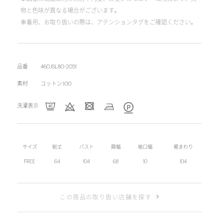
物と色味が異なる場合がございます。
※着用、お取り扱いの際は、アテンションタグをご確認ください。
品番
460JSL80-2051
素材
コットン:100
洗濯表示
サイズ
総丈
バスト
肩幅
袖口幅
裾まわり
FREE
64
104
68
10
104
この商品の取り扱い店舗を探す