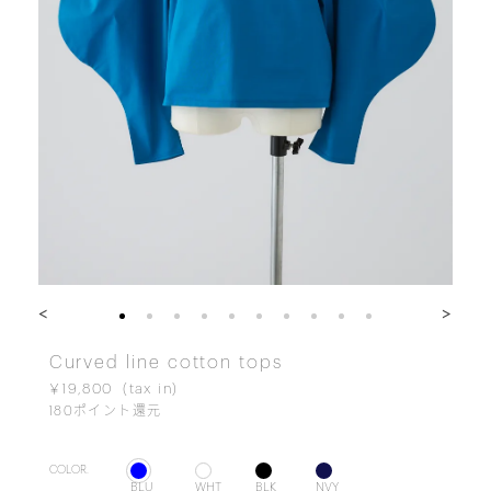
<
>
Curved line cotton tops
￥19,800
180
ポイント還元
COLOR.
BLU
WHT
BLK
NVY