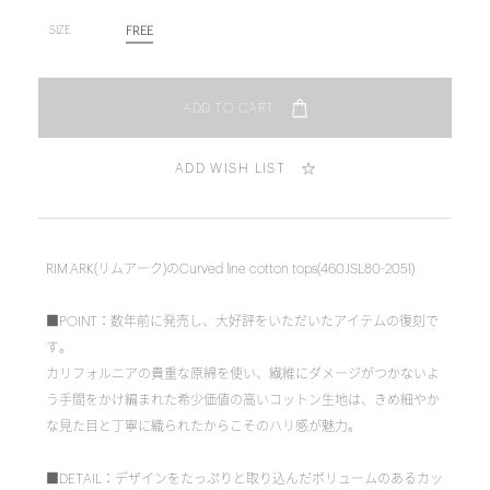
FREE
SIZE.
ADD WISH LIST
RIM.ARK(リムアーク)のCurved line cotton tops(460JSL80-2051)
■POINT：数年前に発売し、大好評をいただいたアイテムの復刻で
す。
カリフォルニアの貴重な原綿を使い、繊維にダメージがつかないよ
う手間をかけ編まれた希少価値の高いコットン生地は、きめ細やか
な見た目と丁寧に織られたからこそのハリ感が魅力。
■DETAIL：デザインをたっぷりと取り込んだボリュームのあるカッ