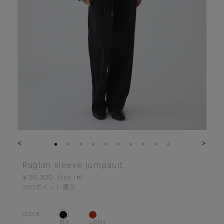
<
>
Raglan sleeve jumpsuit
￥36,300
330
ポイント還元
COLOR.
BLK
L/BRN