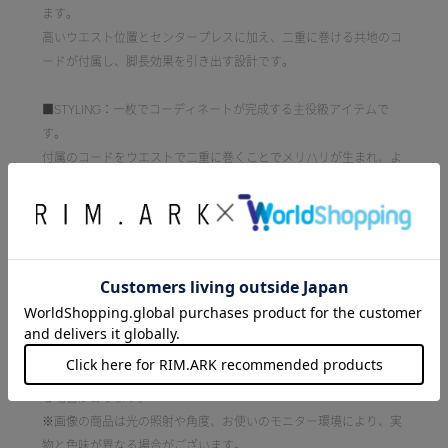
ます。
高いウエスト位置とセンタープレスに加え、二重に巻ける共地のコ
ードが付属し、脚長効果を引き出す設計です。
■STYLING：一枚でコーディネートが完成する主役級アイテムで
す。
付属のコードをウエストで二重に巻くことでメリハリが生まれ、よ
り洗練されたシルエットに。
■透け感:なし
■光沢感:なし
■伸縮性:あり
■裏地:なし
[注意事項]
※画像の商品はサンプルです。実際の商品と仕様、加工が若干異な
る場合があります。
※画像の商品は光の照射や角度、お使いのモニター環境により、実
物と色味が異なる場合がございます。