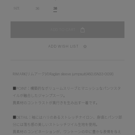
36
38
SIZE.
ADD WISH LIST
RIM.ARK(リムアーク)のRaglan sleeve jumpsuit(460JSN33-0091)
■POINT：構築的なボリュームスリーブとマニッシュなパンツスタ
イルが融合したジャンプスーツ。
異素材のコントラストが奥行きを生み出す一着です。
■DETAIL：袖にはハリのあるストレッチナイロン、身頃とパンツ部
分には落ち感の美しいストレッチツイル生地を使用。
異素材のコンビネーションが、ワントーンの中に豊かな表情を与え