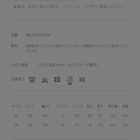
※着用、お取り扱いの際は、アテンションタグをご確認ください。
品番
460JSN33-0091
素材
(本体)ポリエステル:90ポリウレタン:10(袖部分)ナイロン:90ポリウレ
タン:10
モデル身長
モデル身長176cm（モデルサイズ着用）
洗濯表示
サイズ
バスト
（裄丈）
ウエスト
ヒップ
股上
股下
渡り幅
裾幅
36
102
83.5
72
93.7
31.5
71.5
33.1
25.9
38
106
85.5
76
97.7
32
74.5
34.3
26.5