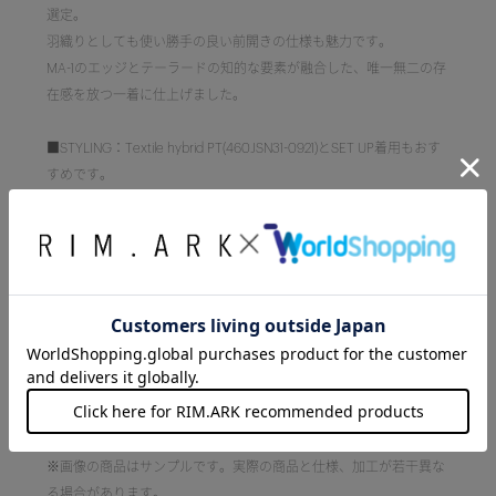
選定。
羽織りとしても使い勝手の良い前開きの仕様も魅力です。
MA-1のエッジとテーラードの知的な要素が融合した、唯一無二の存
在感を放つ一着に仕上げました。
■STYLING：Textile hybrid PT(460JSN31-0921)とSET UP着用もおす
すめです。
ボタンをすべて閉めてコンパクトに着こなすのはもちろん、前を開
けてラフに羽織るモードなレイヤードスタイルも楽しめます。
■透け感：なし
■光沢感：袖部分微光沢
■伸縮性：あり
■裏地：なし
■洗濯：手洗い可
[注意事項]
※画像の商品はサンプルです。実際の商品と仕様、加工が若干異な
る場合があります。