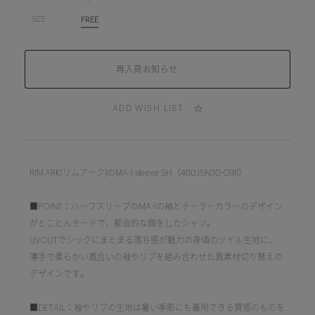
FREE
SIZE.
ADD WISH LIST
RIM.ARK(リムアーク)のMA-1 sleeve SH（460JSN30-0911）
■POINT：ハーフスリーブのMA-1の袖とテーラーカラーのデザイン
がとことんモードで、都会的な顔をしたシャツ。
UVCUTでシックにまとまる落ち感が魅力の身頃のツイル生地に、
薄手で柔らかい風合いの袖やリブを組み合わせた異素材切り替えの
デザインです。
■DETAIL：袖やリブの生地は暑い季節にも着用できる質感のものを