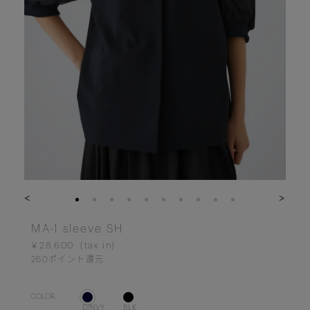
<
>
MA-1 sleeve SH
￥28,600
260
ポイント還元
COLOR.
D/NVY
BLK