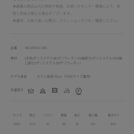
※画像の商品は光の照射や角度、お使いのモニター環境により、実
物と色味が異なる場合がございます。
※着用、お取り扱いの際は、アテンションタグをご確認ください。
品番
460JSN30-0911
素材
(本体)ポリエステル:90ポリウレタン:10(袖部分)ポリエステル:100(袖
口部分)ポリエステル:99ポリウレタン:1
モデル身長
モデル身長175cm（FREEサイズ着用）
洗濯表示
サイズ
総丈
バスト
肩幅
袖丈
袖口幅
裾まわり
FREE
67.5
117
35
39
13.5
114.5