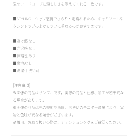
夏のワードローブに頼もしさを添えてくれる一枚です。
■STYLING：シャツ感覚でさらりと羽織れるため、キャミソールや
タンクトップの上からラフに重ねるのがおすすめです。
■透け感:なし
■光沢感:なし
■伸縮性:あり
■裏地:なし
■洗濯:手洗い可
[注意事項]
※画像の商品はサンプルです。実際の商品と仕様、加工が若干異な
る場合があります。
※画像の商品は光の照射や角度、お使いのモニター環境により、実
物と色味が異なる場合がございます。
※着用、お取り扱いの際は、アテンションタグをご確認ください。