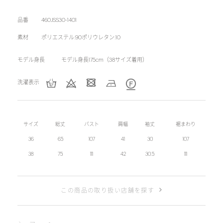
品番
460JSS30-1401
素材
ポリエステル:90ポリウレタン:10
モデル身長
モデル身長175cm（38サイズ着用）
洗濯表示
サイズ
総丈
バスト
肩幅
袖丈
裾まわり
36
65
107
41
30
107
38
75
111
42
30.5
111
この商品の取り扱い店舗を探す