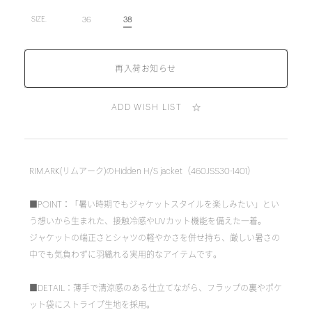
36
38
SIZE.
ADD WISH LIST
RIM.ARK(リムアーク)のHidden H/S jacket（460JSS30-1401）
■POINT：「暑い時期でもジャケットスタイルを楽しみたい」とい
う想いから生まれた、接触冷感やUVカット機能を備えた一着。
ジャケットの端正さとシャツの軽やかさを併せ持ち、厳しい暑さの
中でも気負わずに羽織れる実用的なアイテムです。
■DETAIL：薄手で清涼感のある仕立てながら、フラップの裏やポケ
ット袋にストライプ生地を採用。