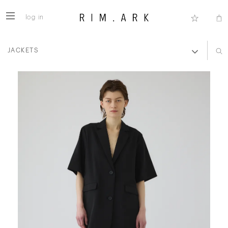
log in
JACKETS