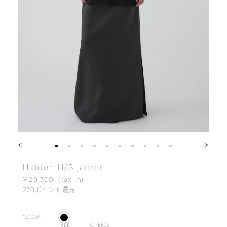
<
>
Hidden H/S jacket
￥29,700
270
ポイント還元
COLOR.
BLK
GREIGE