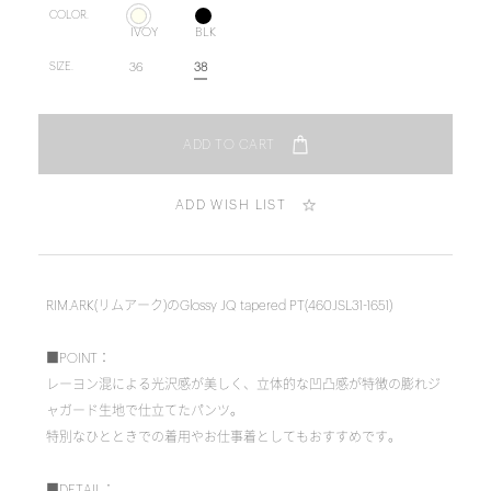
COLOR.
IVOY
BLK
36
38
SIZE.
ADD WISH LIST
RIM.ARK(リムアーク)のGlossy JQ tapered PT(460JSL31-1651)
■POINT：
レーヨン混による光沢感が美しく、立体的な凹凸感が特徴の膨れジ
ャガード生地で仕立てたパンツ。
特別なひとときでの着用やお仕事着としてもおすすめです。
■DETAIL：