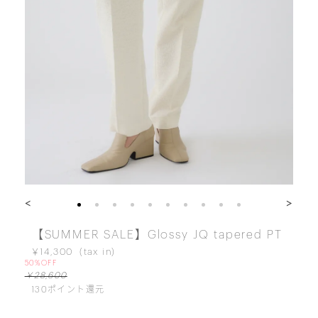
<
>
【SUMMER SALE】Glossy JQ tapered PT
￥14,300
50%OFF
￥28,600
130
ポイント還元