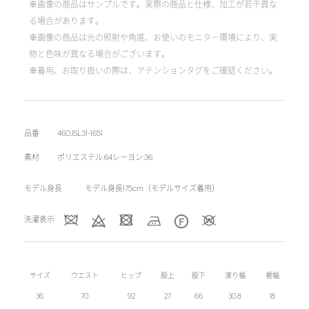
※画像の商品はサンプルです。実際の商品と仕様、加工が若干異な
る場合があります。
※画像の商品は光の照射や角度、お使いのモニター環境により、実
物と色味が異なる場合がございます。
※着用、お取り扱いの際は、アテンションタグをご確認ください。
品番
460JSL31-1651
素材
ポリエステル:64レーヨン:36
モデル身長
モデル身長175cm（モデルサイズ着用）
洗濯表示
サイズ
ウエスト
ヒップ
股上
股下
渡り幅
裾幅
36
70
92
27
66
30.8
18