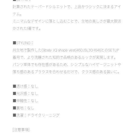
計算されたテーパードシルエットで、上品かつシックに決まるアイ
テム。
ミニマムなデザインに落とし込むことで、生地の美しさが最大限活
かされた1着です。
■STYLING：
共生地で製作したGlossy JQ shape vest(460JSL30-1641)とのSETUP
着用で、より洗練された知的で品格のあるルックが実現します。
パンツ単体でも存在感があるため、シンプルなハイゲージニットや
落ち感のあるブラウスを合わせるだけで、クラス感のある装いに。
■透け感：なし
■光沢感：なし
■伸縮性：なし
■裏地：なし
■洗濯：ドライクリーニング
[注意事項]