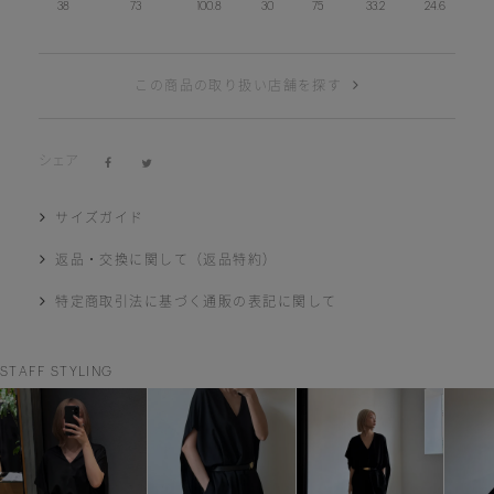
38
73
100.8
30
75
33.2
24.6
この商品の取り扱い店舗を探す
シェア
サイズガイド
返品・交換に関して（返品特約）
特定商取引法に基づく通販の表記に関して
STAFF STYLING