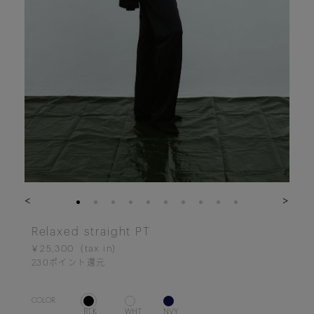
<
>
Relaxed straight PT
￥25,300
230
ポイント還元
COLOR.
BLK
WHT
NVY