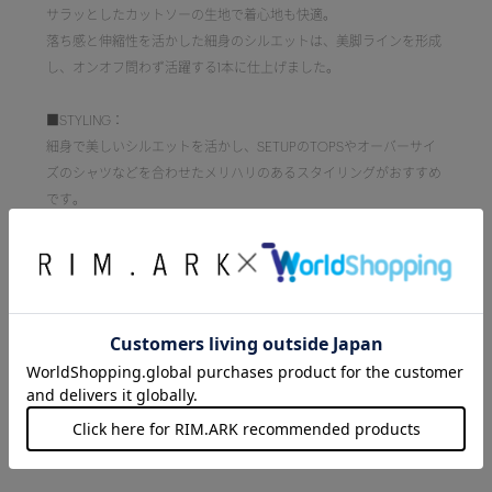
サラッとしたカットソーの生地で着心地も快適。
落ち感と伸縮性を活かした細身のシルエットは、美脚ラインを形成
し、オンオフ問わず活躍する1本に仕上げました。
■STYLING：
細身で美しいシルエットを活かし、SETUPのTOPSやオーバーサイ
ズのシャツなどを合わせたメリハリのあるスタイリングがおすすめ
です。
伸縮性のある上品なポンチ素材なので、足元にヒールを合わせれば
オフィスシーンに、
スニーカーやフラットサンダルを合わせれば洗練されたデイリース
タイルにと、幅広いシーンで着回していただけます。
■透け感：なし
■光沢感：なし
■伸縮性：あり
■裏地：なし
■洗濯：手洗い可