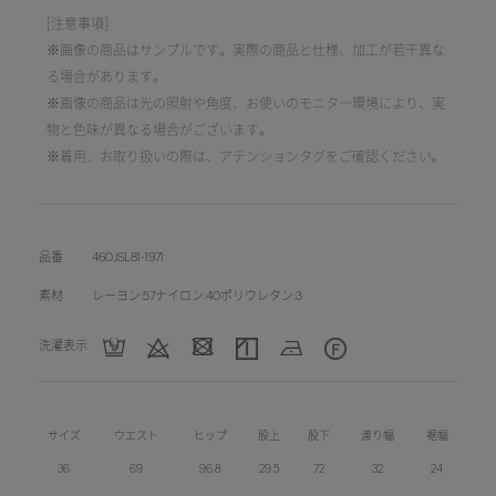
[注意事項]
※画像の商品はサンプルです。実際の商品と仕様、加工が若干異な
る場合があります。
※画像の商品は光の照射や角度、お使いのモニター環境により、実
物と色味が異なる場合がございます。
※着用、お取り扱いの際は、アテンションタグをご確認ください。
品番
460JSL81-1971
素材
レーヨン:57ナイロン:40ポリウレタン:3
洗濯表示
サイズ
ウエスト
ヒップ
股上
股下
渡り幅
裾幅
36
69
96.8
29.5
72
32
24