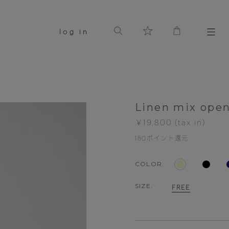
log in
Linen mix open
￥19,800
180
ポイント還元
COLOR.
SIZE.
FREE