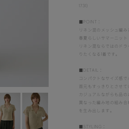
1731)
■POINT：
リネン混のメッシュ編み
春夏らしいサマーニット
リネン混ならではのドラ
りたくなる1着です。
■DETAIL：
コンパクトなサイズ感で
首元もすっきりとさせて
カジュアルながらも品の
異なった編み地の組み合
を生み出します。
■STYLING：