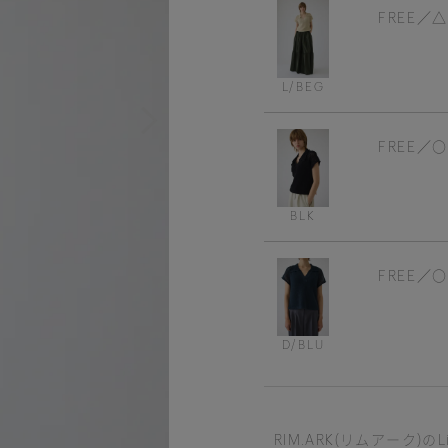
FREE
L/BEG
FREE
BLK
FREE
D/BLU
RIM.ARK(リムアーク)のLine