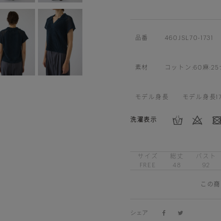
品番
460JSL70-1731
素材
コットン:60麻:25
モデル身長
モデル身長1
洗濯表示
サイズ
総丈
バスト
FREE
48
92
この商
シェア