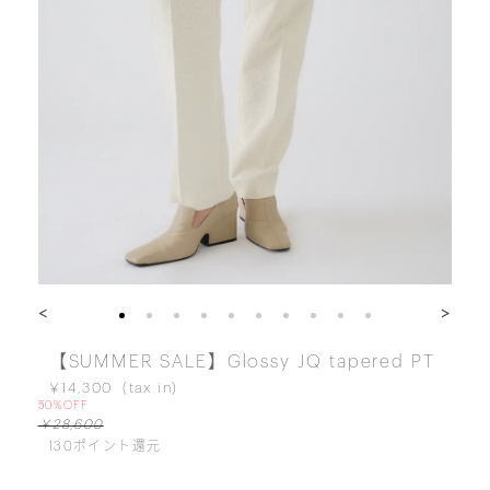
<
>
【SUMMER SALE】Glossy JQ tapered PT
￥14,300
50%OFF
￥28,600
130
ポイント還元