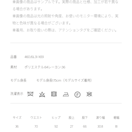
※画像の商品はサンプルです。実際の商品と仕様、加工が若干異な
る場合があります。
※画像の商品は光の照射や角度、お使いのモニター環境により、実
物と色味が異なる場合がございます。
※着用、お取り扱いの際は、アテンションタグをご確認ください。
品番
460JSL31-1651
素材
ポリエステル:64レーヨン:36
モデル身長
モデル身長175cm（モデルサイズ着用）
洗濯表示
サイズ
ウエスト
ヒップ
股上
股下
渡り幅
裾幅
36
70
92
27
66
30.8
18