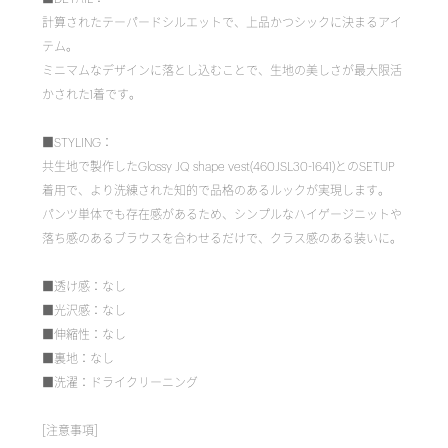
計算されたテーパードシルエットで、上品かつシックに決まるアイ
テム。
ミニマムなデザインに落とし込むことで、生地の美しさが最大限活
かされた1着です。
■STYLING：
共生地で製作したGlossy JQ shape vest(460JSL30-1641)とのSETUP
着用で、より洗練された知的で品格のあるルックが実現します。
パンツ単体でも存在感があるため、シンプルなハイゲージニットや
落ち感のあるブラウスを合わせるだけで、クラス感のある装いに。
■透け感：なし
■光沢感：なし
■伸縮性：なし
■裏地：なし
■洗濯：ドライクリーニング
[注意事項]