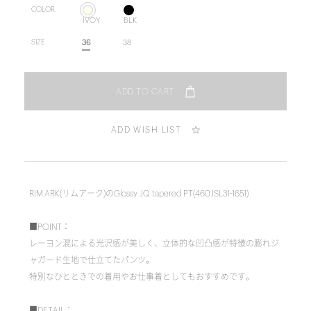
COLOR.
IVOY
BLK
36
38
SIZE.
ADD WISH LIST
RIM.ARK(リムアーク)のGlossy JQ tapered PT(460JSL31-1651)
■POINT：
レーヨン混による光沢感が美しく、立体的な凹凸感が特徴の膨れジ
ャガード生地で仕立てたパンツ。
特別なひとときでの着用やお仕事着としてもおすすめです。
■DETAIL：