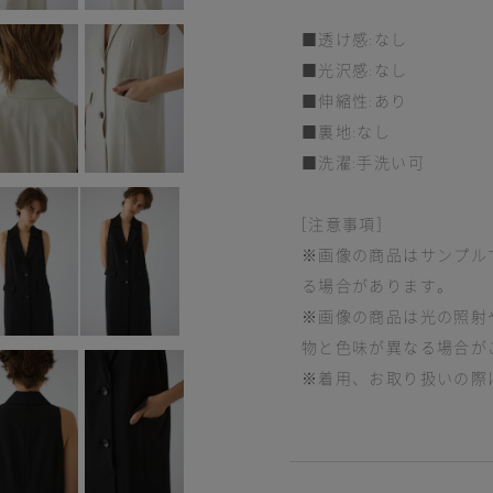
■透け感:なし
■光沢感:なし
■伸縮性:あり
■裏地:なし
■洗濯:手洗い可
[注意事項]
※画像の商品はサンプル
る場合があります。
※画像の商品は光の照射
物と色味が異なる場合が
※着用、お取り扱いの際