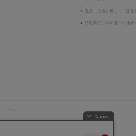
返品・交換に関して（返品
特定商取引法に基づく通販
OP ALL