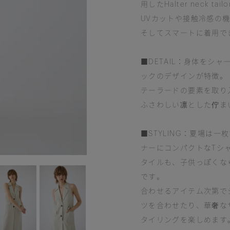
用したHalter neck tailo
UVカットや接触冷感の
そしてスマートに着用で
■DETAIL：身体をシ
ックのデザインが特徴。
テーラードの要素を取り
ふさわしい凛とした佇ま
■STYLING：夏場は
ナーにコンパクトなTシ
タイルも、子供っぽくな
です。
合わせるアイテム次第で
ツを合わせたり、華奢な
タイリングを楽しめます