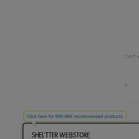
このア
☆