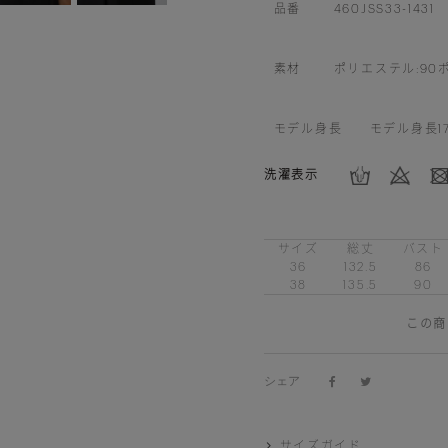
品番
460JSS33-1431
素材
ポリエステル:90ポ
モデル身長
モデル身長1
洗濯表示
サイズ
総丈
バスト
36
132.5
86
38
135.5
90
この商
シェア
サイズガイド