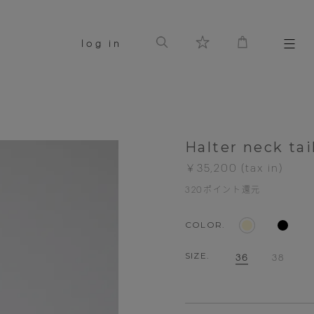
log in
Halter neck tai
￥35,200
320
ポイント還元
COLOR.
SIZE.
36
38