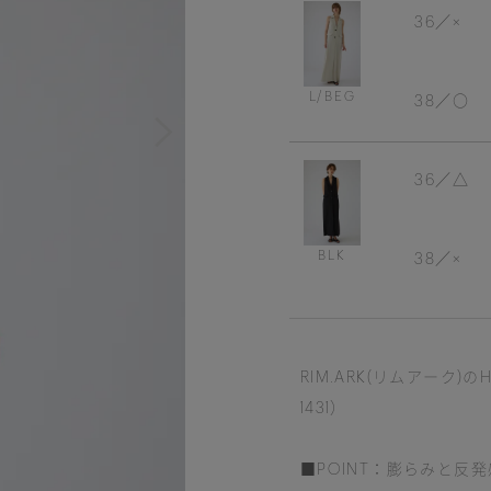
36
×
L/BEG
38
〇
36
△
BLK
38
×
RIM.ARK(リムアーク)のHalt
1431）
■POINT：膨らみと反