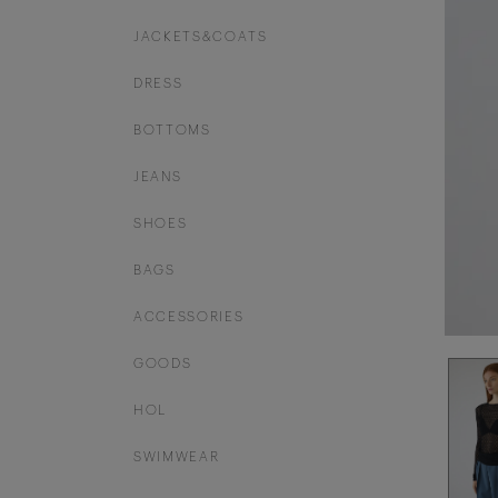
JACKETS&COATS
DRESS
BOTTOMS
JEANS
SHOES
BAGS
ACCESSORIES
GOODS
HOL
SWIMWEAR