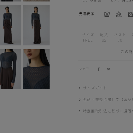
モデル身長
モデル身長1
洗濯表示
サイズ
総丈
バスト
FREE
62
76
この商
シェア
サイズガイド
返品・交換に関して（返品
特定商取引法に基づく通販