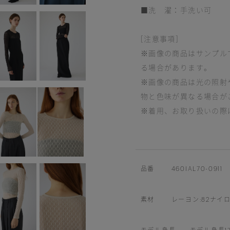
■洗 濯：手洗い可
[注意事項]
※画像の商品はサンプル
る場合があります。
※画像の商品は光の照射
物と色味が異なる場合が
※着用、お取り扱いの際
品番
460IAL70-0911
素材
レーヨン:82ナイロ