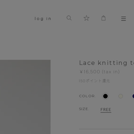
log in
Lace knitting 
￥16,500
150
ポイント還元
COLOR.
SIZE.
FREE