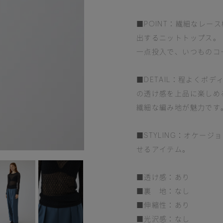
■POINT：繊細なレー
出するニットトップス。
一点投入で、いつものコ
■DETAIL：程よくボ
の透け感を上品に楽しめ
繊細な編み地が魅力です
■STYLING：オケー
せるアイテム。
■透け感：あり
■裏 地：なし
■伸縮性：あり
■光沢感：なし