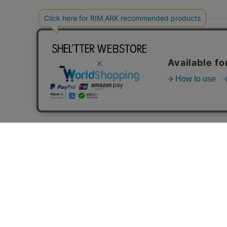
このア
☆