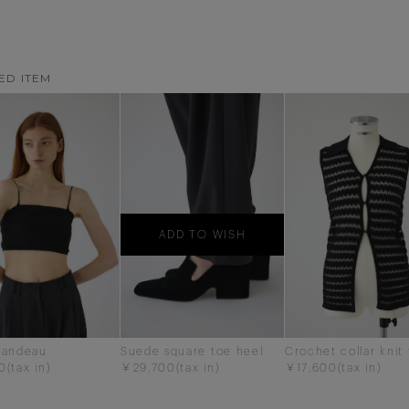
ED ITEM
ADD TO WISH
bandeau
Suede square toe heel
Crochet collar knit
0
￥29,700
￥17,600