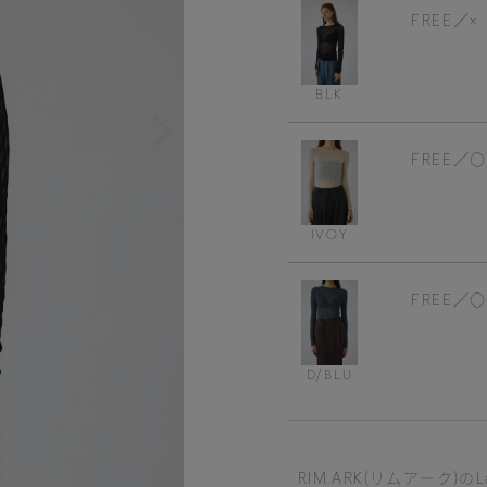
FREE
×
BLK
FREE
IVOY
FREE
D/BLU
RIM.ARK(リムアーク)のLace 