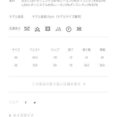
素材
BLK C.GRY ポリエステル80％レーヨン13％ポリウレタン4％毛3％
L/BEG ポリエステル85％レーヨン11％ポリウレタン3％毛1％
モデル身長
モデル身長173cm（モデルサイズ着用）
洗濯表示
サイズ
ウエスト
ヒップ
股下
渡り幅
裾幅
36
66.5
95
72
33
28
38
70.5
99
75
34.2
28.6
この商品の取り扱い店舗を探す
シェア
サイズガイド