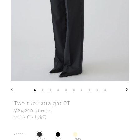
<
>
Two tuck straight PT
￥24,200
220
ポイント還元
COLOR.
C.GRY
BLK
L/BEG