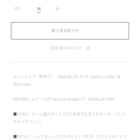
36
38
SIZE.
ADD WISH LIST
セットアップ（別売り）：
460ISL30-0771 Sailor collar JK
like tops
RIM.ARK(リムアーク)のTwo tuck straight PT（460ISL31-0791）
■POINT：ウール混のポリエステル生地で仕立てたセンタープレス
のタックパンツ。
■DETAIL：シックなルックスがポイントですが、ウエストサイドゴ