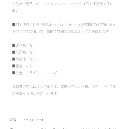
ム仕様で気負わず、シーズンレスかつON・OFF問わず活躍する1
着。
■STYLING：共生地のSailor collar JK like tops(460ISL30-0771)とセッ
トアップでの着用で、知的で雰囲気のあるルックが完成します。
■透け感：なし
■光沢感：なし
■伸縮性：なし
■裏地：なし
■洗濯：ドライクリーニング?
※画像の商品はサンプルです。実際の商品と仕様、加工、サイズが
若干異なる場合がございます。
品番
460ISL31-0791