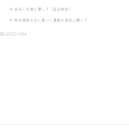
返品・交換に関して（返品特約）
特定商取引法に基づく通販の表記に関して
RELATED ITEM
ADD TO WISH
ADD TO WISH
ADD TO WISH
ADD
Edgy low heel shoes
Slacks half PT
Combination relax
Sailor
PT
tops
￥26,400
￥25,300
￥24,200
￥31,9