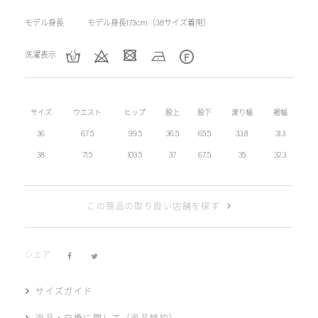
モデル身長
モデル身長173cm（38サイズ着用）
洗濯表示
サイズ
ウエスト
ヒップ
股上
股下
渡り幅
裾幅
36
67.5
99.5
36.5
65.5
33.8
31.3
38
71.5
103.5
37
67.5
35
32.3
この商品の取り扱い店舗を探す
シェア
サイズガイド