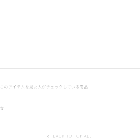
ADD TO WISH
Super high waist PT
Mannish heel shoes
￥28,600
￥33,000
このアイテムを見た人がチェックしている商品
☆
BACK TO TOP ALL