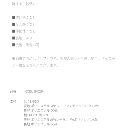
躍する生地感。
■透け感：なし
■光沢感：なし
■伸縮性：なし
■裏地：あり
■洗濯：手洗い可
※画像の商品はサンプルです。実際の商品と仕様、加工、サイズが
若干異なる場合がございます。
品番
460ISL31-0291
素材
BLK L/BEG
表地 ポリエステル64％レーヨン33％ポリウレタン3％
裏地 ポリエステル100％
柄GREIGE 柄BRN
表地 ポリエステル75％レーヨン17％ポリウレタン8％
裏地 ポリエステル100％