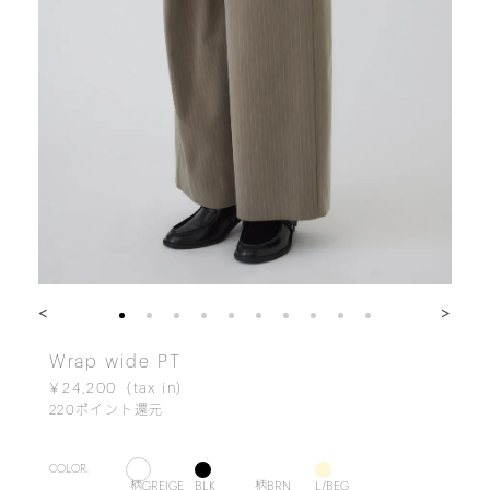
<
>
Wrap wide PT
￥24,200
220
ポイント還元
COLOR.
柄GREIGE
BLK
柄BRN
L/BEG