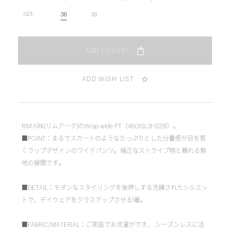
36
38
SIZE.
ADD WISH LIST
RIM.ARK(リムアーク)のWrap wide PT（460ISL31-0291）。
■POINT：まるでスカートのようなたっぷりとした分量感が目を惹
くラップデザインのワイドパンツ。端正なストライプ柄と頼れる無
地の展開です。
■DETAIL：モダンなスタイリングを後押しする洗練されたシルエッ
トで、デイウェアをクラスアップさせる1着。
■FABRIC/MATERIAL：ご家庭でお洗濯ができ、 シーズンレスに活