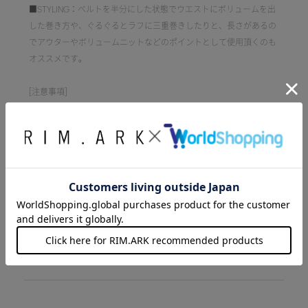
■STYLING：ベルトを半分にした状態でウエストにボリュームを出
した巻き方や、ぐるぐるとラフに三重巻きしたりと、長さがあるの
でアウターやボリュームニットなどのポイントとして使用頂くのも
オススメです。
[注意事項]
※画像の商品はサンプルです。実際の商品と仕様、加工が若干異な
る場合があります。
※画像の商品は光の照射や角度、お使いのモニター環境により、実
物と色味が異なる場合がございます。
※着用、お取り扱いの際は、アテンションタグをご確認ください。
品番
460ISS55-1221
素材
牛革