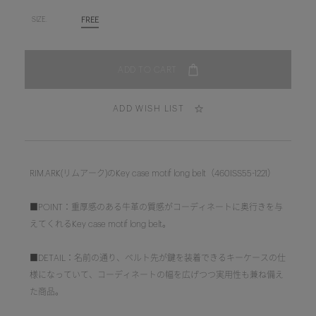
FREE
SIZE.
ADD WISH LIST
RIM.ARK(リムアーク)のKey case motif long belt（460ISS55-1221）
■POINT：重厚感のある牛革の質感がコーディネートに奥行きを与
えてくれるKey case motif long belt。
■DETAIL：名前の通り、ベルト先が鍵を装着できるキーケースの仕
様になっていて、コーディネートの幅を広げつつ実用性も兼ね備え
た商品。