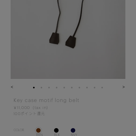
<
>
Key case motif long belt
￥11,000
100
ポイント還元
COLOR.
BRN
BLK
NVY