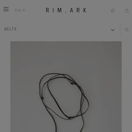
log in
BELTS