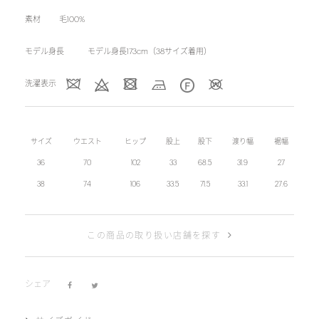
素材
毛100%
モデル身長
モデル身長173cm（38サイズ着用）
洗濯表示
サイズ
ウエスト
ヒップ
股上
股下
渡り幅
裾幅
36
70
102
33
68.5
31.9
27
38
74
106
33.5
71.5
33.1
27.6
この商品の取り扱い店舗を探す
シェア