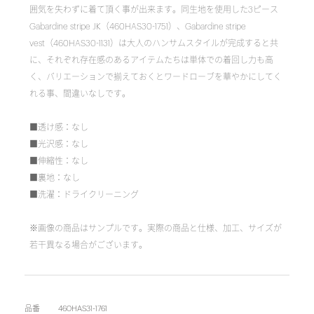
囲気を失わずに着て頂く事が出来ます。同生地を使用した3ピース
Gabardine stripe JK（460HAS30-1751）、Gabardine stripe
vest（460HAS30-1131）は大人のハンサムスタイルが完成すると共
に、それぞれ存在感のあるアイテムたちは単体での着回し力も高
く、バリエーションで揃えておくとワードローブを華やかにしてく
れる事、間違いなしです。
■透け感：なし
■光沢感：なし
■伸縮性：なし
■裏地：なし
■洗濯：ドライクリーニング
※画像の商品はサンプルです。実際の商品と仕様、加工、サイズが
若干異なる場合がございます。
品番
460HAS31-1761