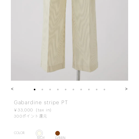
<
>
Gabardine stripe PT
￥33,000
300
ポイント還元
COLOR.
IVOY
D/BRN