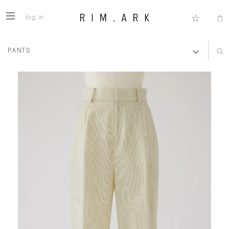
log in
PANTS