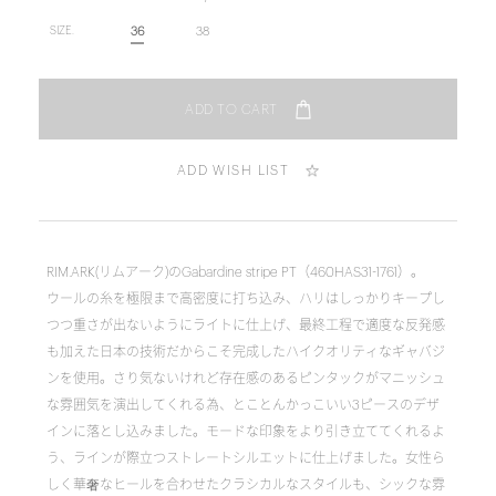
36
38
SIZE.
ADD WISH LIST
RIM.ARK(リムアーク)のGabardine stripe PT（460HAS31-1761）。
ウールの糸を極限まで高密度に打ち込み、ハリはしっかりキープし
つつ重さが出ないようにライトに仕上げ、最終工程で適度な反発感
も加えた日本の技術だからこそ完成したハイクオリティなギャバジ
ンを使用。さり気ないけれど存在感のあるピンタックがマニッシュ
な雰囲気を演出してくれる為、とことんかっこいい3ピースのデザ
インに落とし込みました。モードな印象をより引き立ててくれるよ
う、ラインが際立つストレートシルエットに仕上げました。女性ら
しく華奢なヒールを合わせたクラシカルなスタイルも、シックな雰