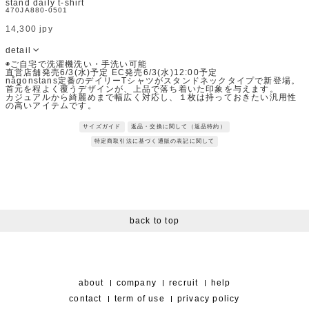
stand daily t-shirt
470JA880-0501
14,300 jpy
detail
◉ご自宅で洗濯機洗い・手洗い可能
直営店舗発売6/3(水)予定 EC発売6/3(水)12:00予定
någonstans定番のデイリーTシャツがスタンドネックタイプで新登場。
首元を程よく覆うデザインが、上品で落ち着いた印象を与えます。
カジュアルから綺麗めまで幅広く対応し、１枚は持っておきたい汎用性
の高いアイテムです。
Fabric：原料本来の光沢、パウダリーなタッチ、柔らかさを生かした綿
100天竺素材。
サイズガイド
返品・交換に関して（返品特約）
現存する超長綿の原綿といわれ、伝統的な農法を生かし手掴み収穫する
ことで柔らかいコットンを使用しています。
特定商取引法に基づく通販の表記に関して
※サンプルを使用して撮影しております。実際の商品と仕様が異なる場
合がございます。予めご了承ください。
※トルソ着用画像の色味が実物に近いです。但し、お使いの端末により
表示される色味に多少の違いが生じます。
※屋外撮影の画像は、光の照射や角度により、実物と多少の差異が生じ
ます。
back to top
about
company
recruit
help
contact
term of use
privacy policy