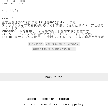
side goa boots
470JA855-0631
71,500 jpy
detail
直営店舗発売6/3(水)予定 EC発売6/3(水)12:00予定
スリッポンタイプで着脱がしやすく日常使いに適したサイドゴア仕様の
ショートブーツ。
Vibramソールを採用し、安定感のある歩きやすさが特徴です。
バイカラーデザインが足元にアクセントを加えるアイテムです。
Fabric：※サンプルを使用して撮影しております。実際の商品と仕様が
異なる場合がございます。予めご了承ください。
※トルソ着用画像の色味が実物に近いです。但し、お使いの端末により
サイズガイド
返品・交換に関して（返品特約）
表示される色味に多少の違いが生じます。
※屋外撮影の画像は、光の照射や角度により、実物と多少の差異が生じ
特定商取引法に基づく通販の表記に関して
ます。
back to top
about
company
recruit
help
contact
term of use
privacy policy