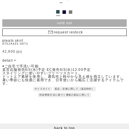
sold out
request restock
pleats skirt
470JA431-0071
42,900 jpy
detail
◉ご自宅で手洗い可能
直営店舗発売6/3(水)予定 EC発売6/3(水)12:00予定
スタイリングに使いやすいプリーツスカート。
ドットエア素材を使用し、通気性と軽やかな見え感を両立しています。
暑い季節にも快適に着用でき、日常使いから幅広く活躍するアイテムで
す。
Fabric：生地全体がメッシュ調になっており、風が抜けるような涼しさ
サイズガイド
返品・交換に関して（返品特約）
と軽量で肌離れが良いドットエア素材。
メッシュ構造でありながら、強度が高く動きやすいストレッチ性も兼ね
特定商取引法に基づく通販の表記に関して
備えています。
※サンプルを使用して撮影しております。実際の商品と仕様が異なる場
合がございます。予めご了承ください。
※トルソ着用画像の色味が実物に近いです。但し、お使いの端末により
表示される色味に多少の違いが生じます。
※屋外撮影の画像は、光の照射や角度により、実物と多少の差異が生じ
ます。
back to top