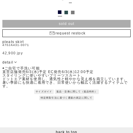
sold out
request restock
pleats skirt
470JA431-0071
42,900 jpy
detail
◉ご自宅で手洗い可能
直営店舗発売6/3(水)予定 EC発売6/3(水)12:00予定
スタイリングに使いやすいプリーツスカート。
ドットエア素材を使用し、通気性と軽やかな見え感を両立しています。
暑い季節にも快適に着用でき、日常使いから幅広く活躍するアイテムで
す。
Fabric：生地全体がメッシュ調になっており、風が抜けるような涼しさ
サイズガイド
返品・交換に関して（返品特約）
と軽量で肌離れが良いドットエア素材。
メッシュ構造でありながら、強度が高く動きやすいストレッチ性も兼ね
特定商取引法に基づく通販の表記に関して
備えています。
※サンプルを使用して撮影しております。実際の商品と仕様が異なる場
合がございます。予めご了承ください。
※トルソ着用画像の色味が実物に近いです。但し、お使いの端末により
表示される色味に多少の違いが生じます。
※屋外撮影の画像は、光の照射や角度により、実物と多少の差異が生じ
ます。
back to top