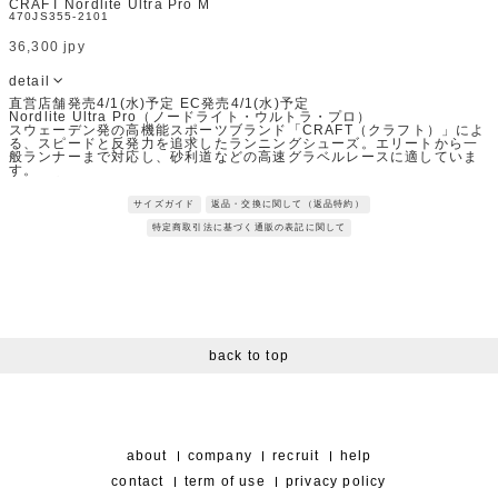
CRAFT Nordlite Ultra Pro M
470JS355-2101
36,300 jpy
detail
直営店舗発売4/1(水)予定 EC発売4/1(水)予定
Nordlite Ultra Pro（ノードライト・ウルトラ・プロ）
スウェーデン発の高機能スポーツブランド「CRAFT（クラフト）」によ
る、スピードと反発力を追求したランニングシューズ。エリートから一
般ランナーまで対応し、砂利道などの高速グラベルレースに適していま
す。
軽量で高反発な「Cr Foam Pro?」ミッドソール（PEBA配合）により、
クッション性とエネルギーリターンを両立。さらに、Vittoria社と共同開
サイズガイド
返品・交換に関して（返品特約）
発したアウトソールが、ロードからライトトレイルまで優れたグリップ
と安定性を発揮します。
特定商取引法に基づく通販の表記に関して
※ランニングシューズのため、普段使いされるおお客様は、1サイズUP
をお勧めいたします。
※サンプルを使用して撮影しております。実際の商品と仕様が異なる場
合がございます。予めご了承ください。
※トルソ着用画像の色味が実物に近いです。但し、お使いの端末により
表示される色味に多少の違いが生じます。
※屋外撮影の画像は、光の照射や角度により、実物と多少の差異が生じ
ます。
※店舗在庫に関しましては、直接店舗へお問い合わせください。
back to top
※店舗在庫に関しましては、直接店舗へお問い合わせください。
about
company
recruit
help
contact
term of use
privacy policy