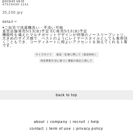
pocket vest
470JS430-1141
35,200 jpy
detail
◉ご自宅で洗濯機洗い・手洗い可能
直営店舗発売5/13(水)予定 EC発売5/13(水)予定
機能性を備えたマルチポケットデザインが特徴のノースリーブシャツ。
大きめのサイズ感で、ベストのようにレイヤースタイルとしても着用頂
くこともでき、コーディネートに程よいアクセントを加えてくれる１着
です。
同素材で展開しているポケットパンツとセットアップとしても着用頂け
ます。
サイズガイド
返品・交換に関して（返品特約）
Fabric：SOLOTEXを使用したシワになりにくい2WAYストレッチ高密
度タフタ。
特定商取引法に基づく通販の表記に関して
※SOLOTEX（ソロテックス）は、帝人フロンティアの登録商標です。
※サンプルを使用して撮影しております。実際の商品と仕様が異なる場
合がございます。予めご了承ください。
※トルソ着用画像の色味が実物に近いです。但し、お使いの端末により
表示される色味に多少の違いが生じます。
※屋外撮影の画像は、光の照射や角度により、実物と多少の差異が生じ
ます。
back to top
about
company
recruit
help
contact
term of use
privacy policy