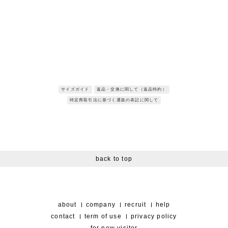
※サンプルを使用して撮影しております。実際の商品と仕様が異なる場
合がございます。予めご了承ください。
※トルソ着用画像の色味が実物に近いです。但し、お使いの端末により
表示される色味に多少の違いが生じます。
※屋外撮影の画像は、光の照射や角度により、実物と多少の差異が生じ
ます。
request restock
サイズガイド
返品・交換に関して（返品特約）
特定商取引法に基づく通販の表記に関して
back to top
about
company
recruit
help
contact
term of use
privacy policy