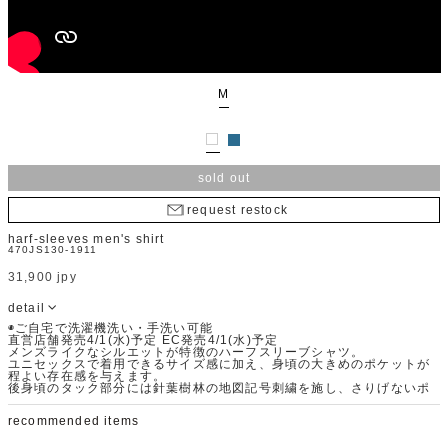
M
sold out
request restock
harf-sleeves men's shirt
470JS130-1911
31,900 jpy
detail
◉ご自宅で洗濯機洗い・手洗い可能
直営店舗発売4/1(水)予定 EC発売4/1(水)予定
メンズライクなシルエットが特徴のハーフスリーブシャツ。
ユニセックスで着用できるサイズ感に加え、身頃の大きめのポケットが
程よい存在感を与えます。
後身頃のタック部分には針葉樹林の地図記号刺繍を施し、さりげないポ
イントを加えた１着です。
Fabric：高密度で柄がくっきりと見え、滑らかさとハリ感を兼ね備えた
recommended items
シャツ地素材。
イージーケア性にも優れ、シワになりにくいのも特徴です。