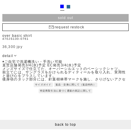
sold out
request restock
over basic shirt
470JS130-0761
36,300 jpy
detail
◉ご自宅で洗濯機洗い・手洗い可能
直営店舗発売3/4(水)予定 EC発売3/4(水)予定
メンズサイズで仕立てた、オーバーシルエットのベーシックシャツ。
前立てには、サングラスをかけられるディティールを取り入れ、実用性
と遊び心をプラスしています。
後身頃のタック部分には、針葉樹林帯マークを施し、さりげないアクセ
ントを添えた１着です。
サイズガイド
返品・交換に関して（返品特約）
Fabric：シルキー加工を施しより滑らかでシルクのような光沢感を出し
最上級な肌触りを演出。綿100%ではあるもののシワにもなりづらいよ
特定商取引法に基づく通販の表記に関して
う緻密に計算されたストライプシャツ生地です。
※サンプルを使用して撮影しております。実際の商品と仕様が異なる場
合がございます。予めご了承ください。
※トルソ着用画像の色味が実物に近いです。但し、お使いの端末により
表示される色味に多少の違いが生じます。
※屋外撮影の画像は、光の照射や角度により、実物と多少の差異が生じ
ます。
back to top