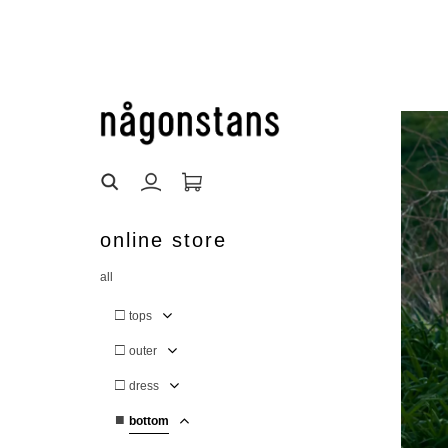
online store
all
□
tops
□
outer
□
dress
■
bottom