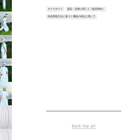
ルーズなバルーンフォルムとコクーンシルエ
ットが特徴のリラックスパンツ。
サイズガイド
返品・交換に関して（返品特約）
ゆったりとした履き心地で、快適さを重視し
特定商取引法に基づく通販の表記に関して
た仕上がりとなっています。
様々なトップスと相性が良く、日常の装いに
幅広く活用いただける１本です。
Fabric：しなやかな風合いでケアのしやすい
ポリエステルと滑らかなレーヨンのサイロコ
ンパクトヤーンを使用したブロード素材。
毛羽の少ないクリアな表面感と心地よい肌触
りが特徴。
※サンプルを使用して撮影しております。実
際の商品と仕様が異なる場合がございます。
予めご了承ください。
※トルソ着用画像の色味が実物に近いです。
但し、お使いの端末により表示される色味に
多少の違いが生じます。
back top all
※屋外撮影の画像は、光の照射や角度によ
り、実物と多少の差異が生じます。