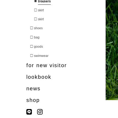
■
trousers
□
skirt
□
skirt
□
shoes
□
bag
□
goods
□
swimwear
for new visitor
lookbook
news
shop