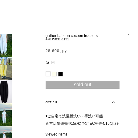
gather balloon cocoon trousers
470JS831-1131
28,600 jpy
S
M
sold out
detail
◉ご自宅で洗濯機洗い・手洗い可能
直営店舗発売4/15(水)予定 EC発売4/15(水)予
定
viewed items