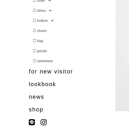
□
outer
□
dress
□
bottom
□
shoes
□
bag
□
goods
□
swimwear
for new visitor
lookbook
news
shop