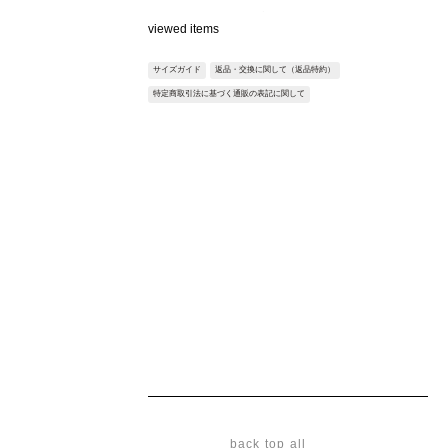
岩肌をイメージした立体的な表情が特徴の、キャミ
viewed items
ソールアイテム。
構築的なデザインがスタイリングに奥行きを与えま
サイズガイド
返品・交換に関して（返品特約）
す。
特定商取引法に基づく通販の表記に関して
パーツとしてもTシャツなどに重ねることで、印象
的なレイヤードスタイルをお楽しみ頂けます。
Fabric：66ナイロンのコーデュラ糸を使用してお
り、表面にシリコンコーティングを施したナイロン
リップ素材。
透け感のある素材で、滑らかな触り心地と軽さ、発
色の良さが特徴です※サンプルを使用して撮影して
おります。実際の商品と仕様が異なる場合がござい
ます。予めご了承ください。
※トルソ着用画像の色味が実物に近いです。但し、
お使いの端末により表示される色味に多少の違いが
生じます。
※屋外撮影の画像は、光の照射や角度により、実物
と多少の差異が生じます。
back top all