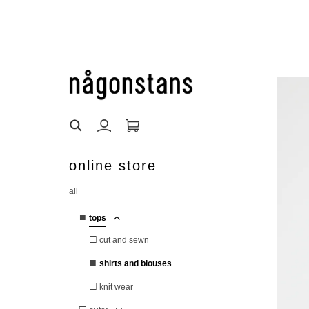
online store
all
■
tops
□
cut and sewn
■
shirts and blouses
□
knit wear