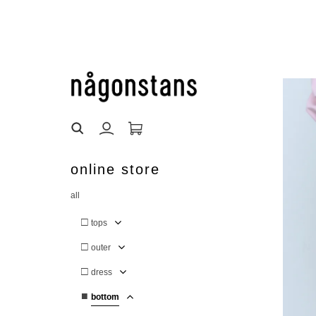
online store
all
□
tops
□
outer
□
dress
■
bottom