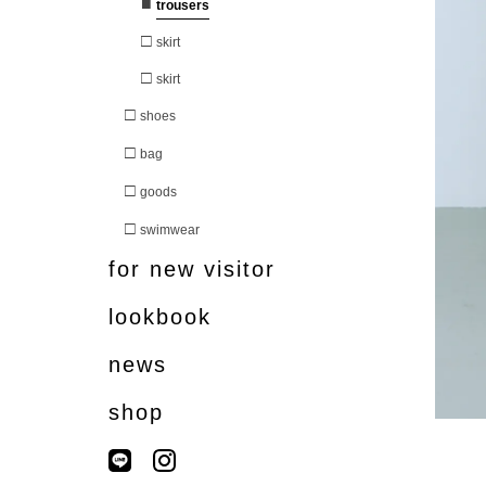
■
trousers
□
skirt
□
skirt
□
shoes
□
bag
□
goods
□
swimwear
for new visitor
lookbook
news
shop