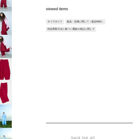
なパンツ。
viewed items
横から見た際に、岩肌のような前に飛び出したフォ
ルムが印象的なアイテムです。
サイズガイド
返品・交換に関して（返品特約）
構築的でありながらも、スタイリングに取り入れや
特定商取引法に基づく通販の表記に関して
すいバランスに仕上げています。
Fabric：?トリコット素材にウレタンをボンディン
グした、程よいハリ感のある素材。
滑らかで肌あたりが良く、軽やかな着用感が特徴で
す。
※サンプルを使用して撮影しております。実際の商
品と仕様が異なる場合がございます。予めご了承く
ださい。
※トルソ着用画像の色味が実物に近いです。但し、
お使いの端末により表示される色味に多少の違いが
生じます。
※屋外撮影の画像は、光の照射や角度により、実物
と多少の差異が生じます。
※店舗在庫に関しましては、直接店舗へお問い合わ
back top all