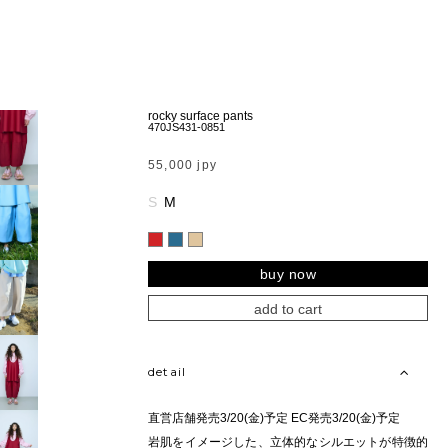
rocky surface pants
470JS431-0851
55,000 jpy
S
M
buy now
add to cart
detail
直営店舗発売3/20(金)予定 EC発売3/20(金)予定
岩肌をイメージした、立体的なシルエットが特徴的