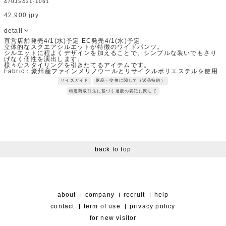
470JS431-1061
42,900 jpy
detail
直営店舗発売4/1(水)予定 EC発売4/1(水)予定
立体的なスクエアシルエットが特徴のワイドパンツ。
シルエットに程よくデザインを加えることで、シンプルな装いでもさり
げなく個性を演出します。
様々なスタイリングを引きたてるアイテムです。
Fabric：豪州産ファインメリノウールとリサイクルポリエステルを使用
した素材。
サイズガイド
返品・交換に関して（返品特約）
サイロスパンコンパクト紡績を採用し、しなやかで膨らみのある風合い
に仕上げた2WAYストレッチ素材。
特定商取引法に基づく通販の表記に関して
※サンプルを使用して撮影しております。実際の商品と仕様が異なる場
合がございます。予めご了承ください。
※トルソ着用画像の色味が実物に近いです。但し、お使いの端末により
表示される色味に多少の違いが生じます。
※屋外撮影の画像は、光の照射や角度により、実物と多少の差異が生じ
ます。
back to top
about
company
recruit
help
contact
term of use
privacy policy
for new visitor