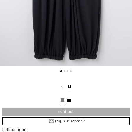
M
S
sold out
request restock
balloon pants