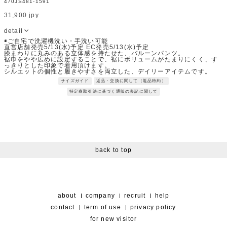
470JS481-1591
31,900 jpy
detail
◉ご自宅で洗濯機洗い・手洗い可能
直営店舗発売5/13(水)予定 EC発売5/13(水)予定
膝まわりに丸みのある立体感を持たせた、バルーンパンツ。
裾巾をやや広めに設定することで、裾にボリュームがたまりにくく、す
っきりとした印象で着用頂けます。
シルエットの個性と履きやすさを両立した、デイリーアイテムです。
Fabric：表面には肌触りの良いコットン、裏には速乾性のあるポリエス
サイズガイド
返品・交換に関して（返品特約）
テルを編立て、透けにくく、吸水速乾機能が付いた機能性素材。
※サンプルを使用して撮影しております。実際の商品と仕様が異なる場
特定商取引法に基づく通販の表記に関して
合がございます。予めご了承ください。
※トルソ着用画像の色味が実物に近いです。但し、お使いの端末により
表示される色味に多少の違いが生じます。
※屋外撮影の画像は、光の照射や角度により、実物と多少の差異が生じ
ます。
back to top
about
company
recruit
help
contact
term of use
privacy policy
for new visitor