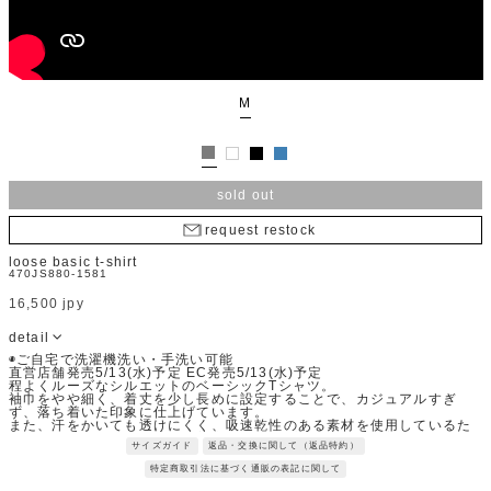
M
sold out
request restock
loose basic t-shirt
470JS880-1581
16,500 jpy
detail
◉ご自宅で洗濯機洗い・手洗い可能
直営店舗発売5/13(水)予定 EC発売5/13(水)予定
程よくルーズなシルエットのベーシックTシャツ。
袖巾をやや細く、着丈を少し長めに設定することで、カジュアルすぎ
ず、落ち着いた印象に仕上げています。
また、汗をかいても透けにくく、吸速乾性のある素材を使用しているた
め、暑い時期もさらりとした着心地をキープし、気負わず着用頂けま
サイズガイド
返品・交換に関して（返品特約）
す。
Fabric：表面には肌触りの良いコットン、裏には速乾性のあるポリエス
特定商取引法に基づく通販の表記に関して
テルを編立て、透けにくく、吸水速乾機能が付いた機能性素材。