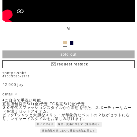
M
sold out
request restock
spoty t-shirt
470JS580-1741
42,900 jpy
detail
◉ご自宅で手洗い可能
直営店舗発売5/1(金)予定 EC発売5/1(金)予定
８０年代のファッションスタイルから着想を得た、スポーティーなムー
ドを漂うセットアイテム。
ビックTシャツと大胆なスリットが印象的なベストの２枚がセットにな
り、レイヤードスタイルをお楽しみ頂けます。
素材を切り替えたスポーティーなTシャツにサテン素材を取り入れること
サイズガイド
返品・交換に関して（返品特約）
で、子供っぽくならず大人な印象に仕上げています。
布帛ドッキングしたデザインでありながらも、着脱のしやすさにもこだ
特定商取引法に基づく通販の表記に関して
わったアイテムです。