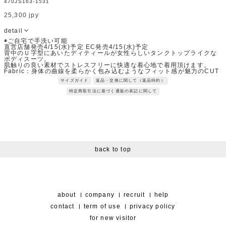
470JS163-1531
25,300 jpy
detail
◉ご自宅で手洗い可能
直営店舗発売4/15(水)予定 EC発売4/15(水)予定
背中のＵ字型にあいたディティールが女性らしいタンクトップライクな
ボディスーツ。
肌触りの良い素材でストレスフリーに快適な着心地で着用頂けます。
Fabric：身体の曲線を柔らかく包み込むようなフィット感が魅力のCUT
素材。
サイズガイド
返品・交換に関して（返品特約）
柔らかい手触りでストレスフリーな着心地がポイントです。
※サンプルを使用して撮影しております。実際の商品と仕様が異なる場
特定商取引法に基づく通販の表記に関して
合がございます。予めご了承ください。
※トルソ着用画像の色味が実物に近いです。但し、お使いの端末により
表示される色味に多少の違いが生じます。
※屋外撮影の画像は、光の照射や角度により、実物と多少の差異が生じ
ます。
back to top
about
company
recruit
help
contact
term of use
privacy policy
for new visitor