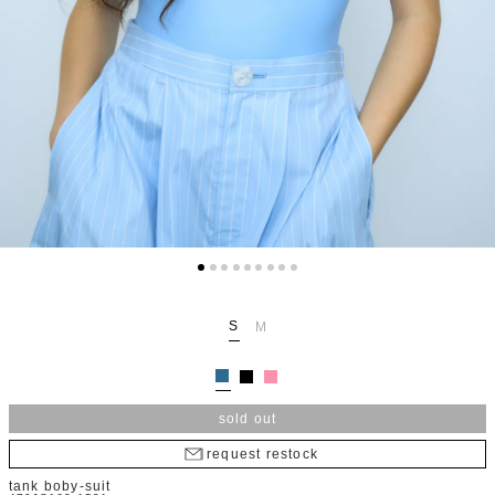
S
M
sold out
request restock
tank boby-suit