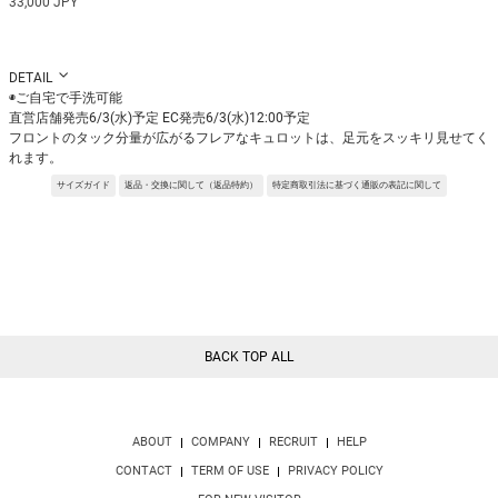
33,000 JPY
DETAIL
◉ご自宅で手洗可能
直営店舗発売6/3(水)予定 EC発売6/3(水)12:00予定
フロントのタック分量が広がるフレアなキュロットは、足元をスッキリ見せてく
れます。
今季ブーツとの合わせがかわいい丈感で、トリアセ混の目面の美しいサテンで作
サイズガイド
返品・交換に関して（返品特約）
特定商取引法に基づく通販の表記に関して
ることで大人っぽい印象で着用いただけます。
Fabric:シルクの様な光沢感と軋み感をもつ、トリアセテートサテンツイル。
横糸に張り感のあるポリエステルを使っており、程よい風合いを出しています。
※サンプルを使用して撮影しております。実際の商品と仕様が異なる場合がござ
います。予めご了承ください。
※トルソ着用画像の色味が実物に近いです。但し、お使いの端末により表示され
る色味に多少の違いが生じます。
※屋外撮影の画像は、光の照射や角度により、実物と多少の差異が生じます。
BACK TOP ALL
ABOUT
COMPANY
RECRUIT
HELP
CONTACT
TERM OF USE
PRIVACY POLICY